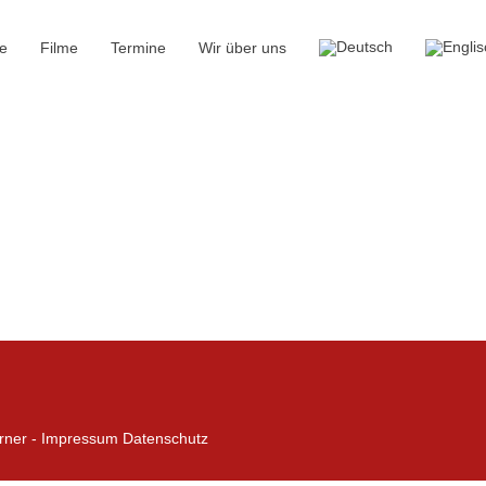
e
Filme
Termine
Wir über uns
rner -
Impressum
Datenschutz